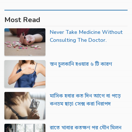
Most Read
Never Take Medicine Without
Consulting The Doctor.
স্তন চুলকানি হওয়ার ৬ টি কারণ
মাসিক হবার কত দিন আগে বা পড়ে
কনডম ছাড়া সেক্স করা নিরাপদ
রাতে খাবার কতক্ষণ পর যৌন মিলন