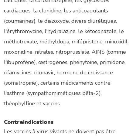
calciques, la carbamazépine, les glycosides
cardiaques, la clonidine, les anticoagulants
(coumarines), le diazoxyde, divers diurétiques,
l'érythromycine, l'hydralazine, le kétoconazole, le
méthotrexate, méthyldopa, mifépristone, minoxidil,
moxonidine, nitrates, nitroprussiate, AINS (comme
l'ibuprofène), œstrogènes, phénytoïne, primidone,
rifamycines, ritonavir, hormone de croissance
(somatropine), certains médicaments contre
l'asthme (sympathomimétiques bêta-2),
théophylline et vaccins.
Contraindications
Les vaccins à virus vivants ne doivent pas être