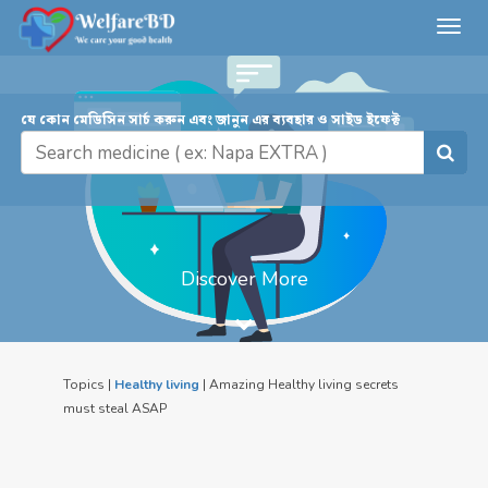
Toggl
navig
যে কোন মেডিসিন সার্চ করুন এবং জানুন এর ব্যবহার ও সাইড ইফেক্ট
Discover More
Topics |
Healthy living
| Amazing Healthy living secrets
must steal ASAP