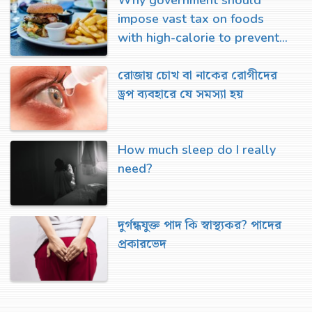
impose vast tax on foods
with high-calorie to prevent
fatty liver
রোজায় চোখ বা নাকের রোগীদের
ড্রপ ব্যবহারে যে সমস্যা হয়
How much sleep do I really
need?
দুর্গন্ধযুক্ত পাদ কি স্বাস্থ্যকর? পাদের
প্রকারভেদ