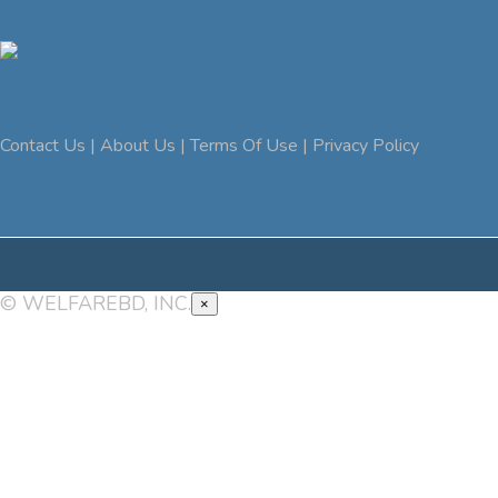
Contact Us |
About Us |
Terms Of Use |
Privacy Policy
© WELFAREBD, INC.
×