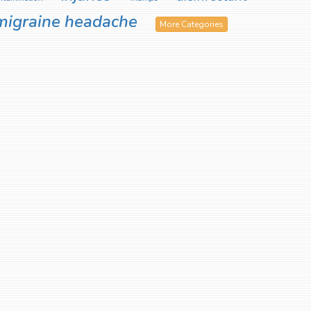
migraine headache
More Categories