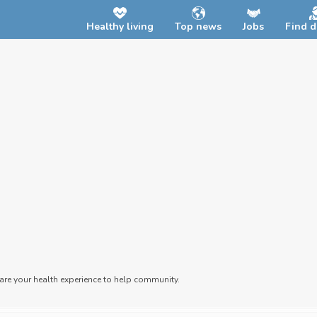
Healthy living
Top news
Jobs
Find d
hare your health experience to help community.