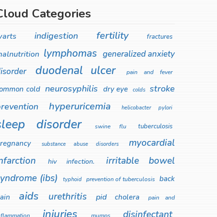
Cloud Categories
fertility
indigestion
arts
fractures
lymphomas
generalized anxiety
alnutrition
duodenal ulcer
isorder
pain and fever
neurosyphilis
stroke
ommon cold
dry eye
colds
hyperuricemia
revention
helicobacter pylori
sleep disorder
tuberculosis
swine flu
myocardial
regnancy
substance abuse disorders
nfarction
irritable bowel
hiv infection.
syndrome (ibs)
back
prevention of tuberculosis
typhoid
aids
urethritis
pid
ain
cholera
pain and
injuries
disinfectant
nflammation
mumps