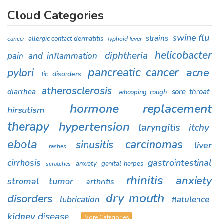
Cloud Categories
swine flu
strains
allergic contact dermatitis
cancer
typhoid fever
helicobacter
diphtheria
pain and inflammation
pancreatic cancer
acne
pylori
tic disorders
atherosclerosis
diarrhea
sore throat
whooping cough
hormone replacement
hirsutism
therapy
hypertension
laryngitis
itchy
ebola
carcinomas
sinusitis
liver
rashes
cirrhosis
gastrointestinal
anxiety
genital herpes
scratches
rhinitis
anxiety
stromal tumor
arthritis
dry mouth
disorders
lubrication
flatulence
kidney disease
More Categories