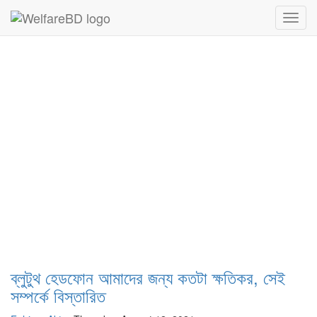
Health experience |
Write here
| Write and share your health
Toggl
experience to help community.
navig
ব্লুটুথ হেডফোন আমাদের জন্য কতটা ক্ষতিকর, সেই
সম্পর্কে বিস্তারিত