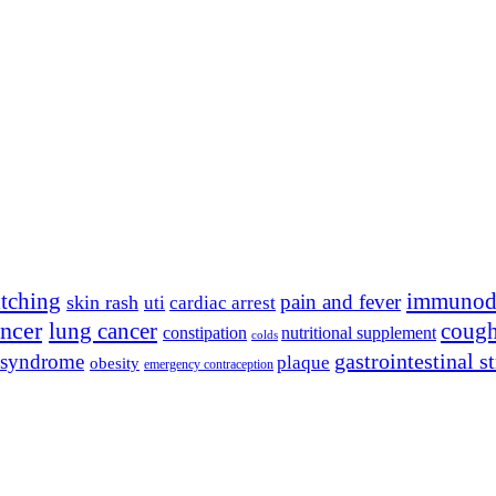
itching
immunode
pain and fever
skin rash
uti
cardiac arrest
ancer
lung cancer
coug
constipation
nutritional supplement
colds
gastrointestinal 
y syndrome
plaque
obesity
emergency contraception