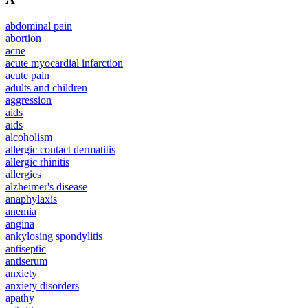
abdominal pain
abortion
acne
acute myocardial infarction
acute pain
adults and children
aggression
aids
aids
alcoholism
allergic contact dermatitis
allergic rhinitis
allergies
alzheimer's disease
anaphylaxis
anemia
angina
ankylosing spondylitis
antiseptic
antiserum
anxiety
anxiety disorders
apathy