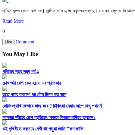
জন্ডিস মূলত কোন রোগ নয়। জন্ডিস মানে হচ্ছে যকৃতের প্রদাহ। ত্বকের হলুদ বর্ণের আস্তর
Read More
0
Comment
Like
You May Like
গণিতের সূত্র সমূহ পর্ব-১
চোখ ওঠা রোগ কেন হয় ও এর প্রতিকার
রাতে খাবার কতক্ষণ পর যৌন মিলন করা ভাল
হোমিওপ্যাথি কিভাবে কাজ করে ? চিকিৎসা নেয়ার আগে কিছু পরামর্শ
আপনার শরীরের রোগ প্রতিরোধ ক্ষমতা কিভাবে বাড়িয়ে তুলবেন?
এই পৃথিবীতে সবচেয়ে বেশী বই পড়ুয়া জাতি "রুশ জাতি"