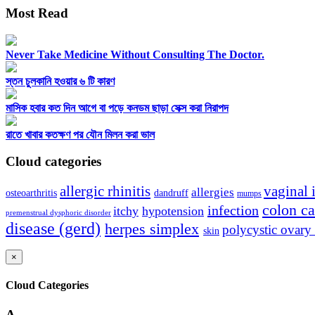
Most Read
Never Take Medicine Without Consulting The Doctor.
স্তন চুলকানি হওয়ার ৬ টি কারণ
মাসিক হবার কত দিন আগে বা পড়ে কনডম ছাড়া সেক্স করা নিরাপদ
রাতে খাবার কতক্ষণ পর যৌন মিলন করা ভাল
Cloud categories
allergic rhinitis
vaginal 
allergies
osteoarthritis
dandruff
mumps
colon c
infection
itchy
hypotension
premenstrual dysphoric disorder
disease (gerd)
herpes simplex
polycystic ovar
skin
×
Cloud Categories
A