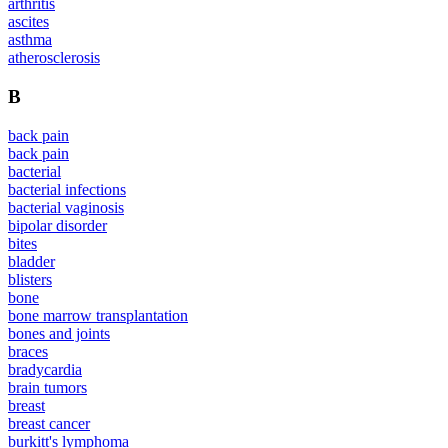
arthritis
ascites
asthma
atherosclerosis
B
back pain
back pain
bacterial
bacterial infections
bacterial vaginosis
bipolar disorder
bites
bladder
blisters
bone
bone marrow transplantation
bones and joints
braces
bradycardia
brain tumors
breast
breast cancer
burkitt's lymphoma