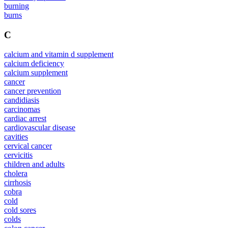
burning
burns
C
calcium and vitamin d supplement
calcium deficiency
calcium supplement
cancer
cancer prevention
candidiasis
carcinomas
cardiac arrest
cardiovascular disease
cavities
cervical cancer
cervicitis
children and adults
cholera
cirrhosis
cobra
cold
cold sores
colds