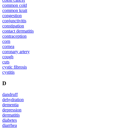
colon cancer
common cold
common krait
congestion
conjunctivitis
constipation
contact dermatitis
contraception
corn
cornea
coronary artery
cough
cuts
cystic fibrosis
cystitis
D
dandruff
dehydration
dementia
depression
dermatitis
diabetes
diarrhea