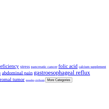
ficiency
folic acid
stress
pancreatic cancer
calcium supplement
gastroesophageal reflux
h
abdominal pain
stromal tumor
More Categories
measles
cirrhosis