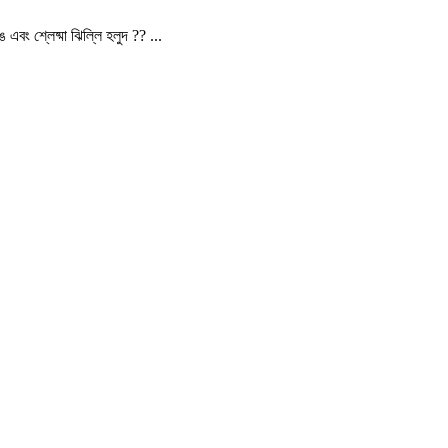
বং শ্লেষ্মা ঝিল্লি হলুদ ?? ...