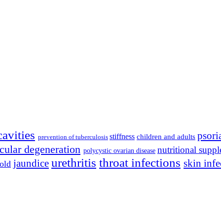
cavities
psoria
stiffness
children and adults
prevention of tuberculosis
cular degeneration
nutritional supp
polycystic ovarian disease
urethritis
throat infections
jaundice
skin infe
old