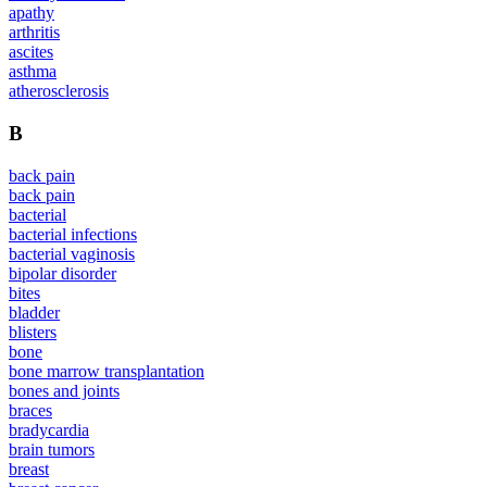
apathy
arthritis
ascites
asthma
atherosclerosis
B
back pain
back pain
bacterial
bacterial infections
bacterial vaginosis
bipolar disorder
bites
bladder
blisters
bone
bone marrow transplantation
bones and joints
braces
bradycardia
brain tumors
breast