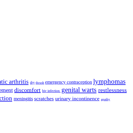
lymphomas
tic arthritis
emergency contraception
dry
thrush
genital warts
discomfort
restlessness
lement
hiv infection.
ction
scratches
urinary incontinence
meningitis
apathy