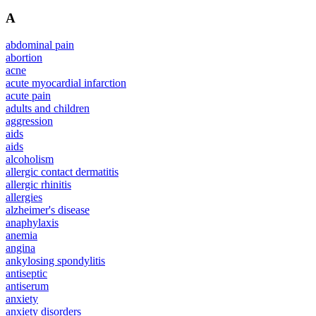
A
abdominal pain
abortion
acne
acute myocardial infarction
acute pain
adults and children
aggression
aids
aids
alcoholism
allergic contact dermatitis
allergic rhinitis
allergies
alzheimer's disease
anaphylaxis
anemia
angina
ankylosing spondylitis
antiseptic
antiserum
anxiety
anxiety disorders