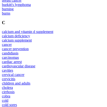
breast cancer
burkitt's lymphoma
burning
burns
C
calcium and vitamin d supplement
calcium deficiency
calcium supplement
cancer
cancer prevention
candidiasis
carcinomas
cardiac arrest
cardiovascular disease
cavities
cervical cancer
cervicitis
children and adults
cholera
cirrhosis
cobra
cold
cold sores