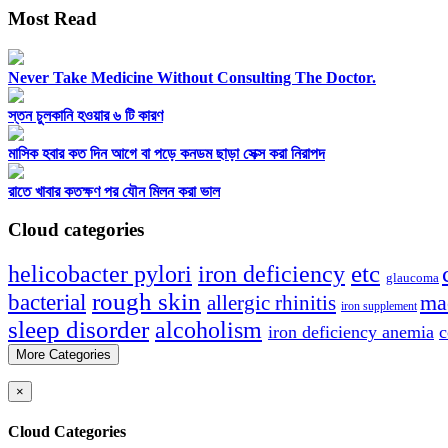
Most Read
Never Take Medicine Without Consulting The Doctor.
স্তন চুলকানি হওয়ার ৬ টি কারণ
মাসিক হবার কত দিন আগে বা পড়ে কনডম ছাড়া সেক্স করা নিরাপদ
রাতে খাবার কতক্ষণ পর যৌন মিলন করা ভাল
Cloud categories
etc
helicobacter pylori
iron deficiency
glaucoma
rough skin
bacterial
ma
allergic rhinitis
iron supplement
sleep disorder
alcoholism
iron deficiency anemia
c
More Categories
×
Cloud Categories