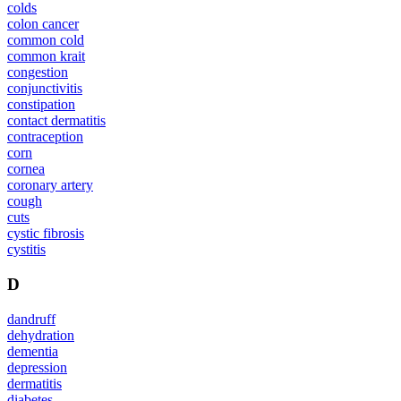
colds
colon cancer
common cold
common krait
congestion
conjunctivitis
constipation
contact dermatitis
contraception
corn
cornea
coronary artery
cough
cuts
cystic fibrosis
cystitis
D
dandruff
dehydration
dementia
depression
dermatitis
diabetes