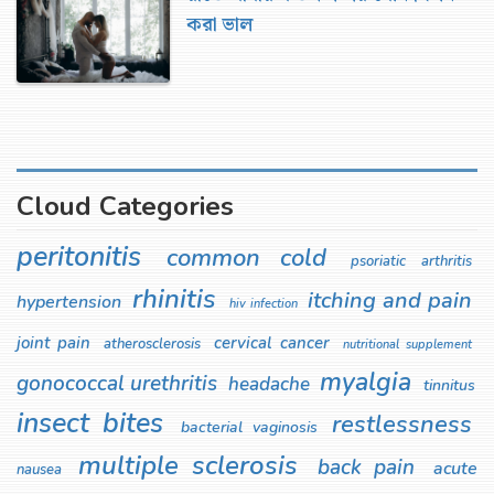
করা ভাল
Cloud Categories
peritonitis
common cold
psoriatic arthritis
rhinitis
itching and pain
hypertension
hiv infection
joint pain
cervical cancer
atherosclerosis
nutritional supplement
myalgia
gonococcal urethritis
headache
tinnitus
insect bites
restlessness
bacterial vaginosis
multiple sclerosis
back pain
acute
nausea