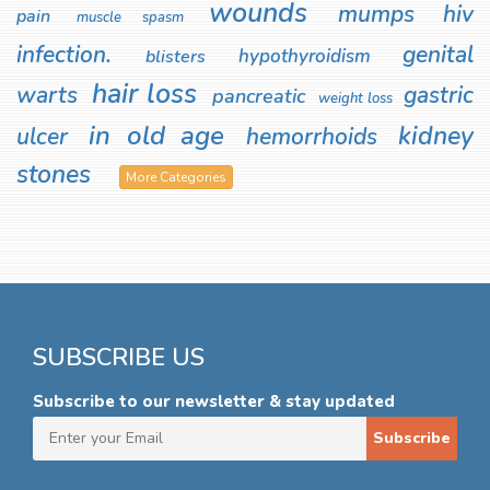
wounds
mumps
hiv
pain
muscle spasm
infection.
genital
hypothyroidism
blisters
hair loss
warts
gastric
pancreatic
weight loss
in old age
kidney
ulcer
hemorrhoids
stones
More Categories
SUBSCRIBE US
Subscribe to our newsletter & stay updated
Subscribe