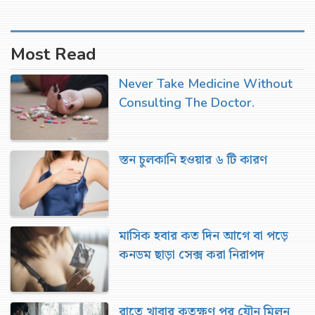
Most Read
Never Take Medicine Without
Consulting The Doctor.
স্তন চুলকানি হওয়ার ৬ টি কারণ
মাসিক হবার কত দিন আগে বা পড়ে
কনডম ছাড়া সেক্স করা নিরাপদ
রাতে খাবার কতক্ষণ পর যৌন মিলন