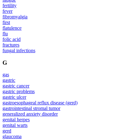
fertility
fever
fibromyalgia
first
flatulence
flu
folic acid
fractures
fungal infections
G
gas
gastric
gastric cancer
gastric problems
gastric ulcer
gastroesophageal reflux disease (gerd)
gastrointestinal stromal tumor
generalized anxiety disorder
genital herpes
genital warts
gerd
glaucoma