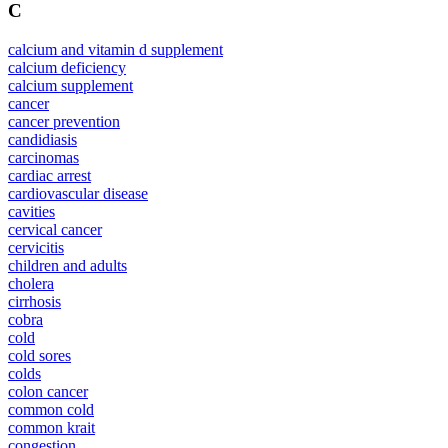
C
calcium and vitamin d supplement
calcium deficiency
calcium supplement
cancer
cancer prevention
candidiasis
carcinomas
cardiac arrest
cardiovascular disease
cavities
cervical cancer
cervicitis
children and adults
cholera
cirrhosis
cobra
cold
cold sores
colds
colon cancer
common cold
common krait
congestion