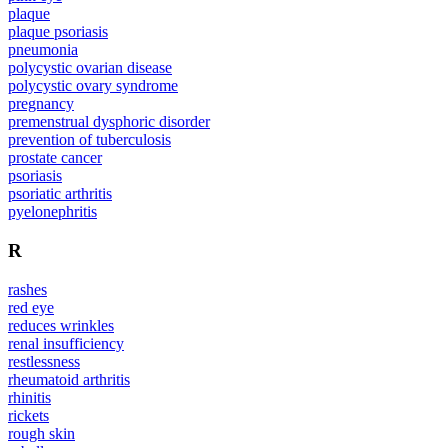
plaque
plaque psoriasis
pneumonia
polycystic ovarian disease
polycystic ovary syndrome
pregnancy
premenstrual dysphoric disorder
prevention of tuberculosis
prostate cancer
psoriasis
psoriatic arthritis
pyelonephritis
R
rashes
red eye
reduces wrinkles
renal insufficiency
restlessness
rheumatoid arthritis
rhinitis
rickets
rough skin