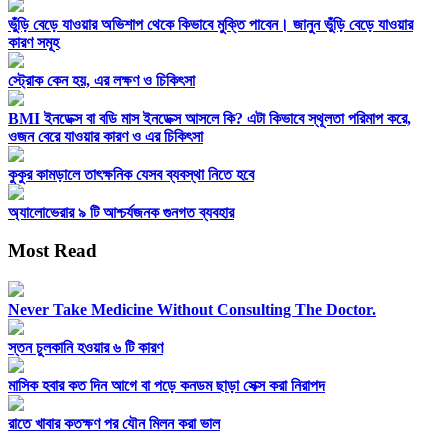
ভুঁড়ি বেড়ে যাওয়ার অভিশাপ থেকে কিভাবে মুক্তি পাবেন। জানুন ভুঁড়ি বেড়ে যাওয়ার
কারণ সমূহ
স্ট্রোক কেন হয়, এর লক্ষণ ও চিকিৎসা
BMI ইনডেক্স বা বডি মাস ইনডেক্স আসলে কি? এটা কিভাবে স্থূলতা পরিমাপ করে,
ওজন বেরে যাওয়ার কারণ ও এর চিকিৎসা
কুকুর কামড়ালে তাৎক্ষনিক যেসব ব্যবস্থা নিতে হবে
অ্যালোভেরার ৯ টি আশ্চর্যজনক গুনগত ব্যবহার
Most Read
Never Take Medicine Without Consulting The Doctor.
স্তন চুলকানি হওয়ার ৬ টি কারণ
মাসিক হবার কত দিন আগে বা পড়ে কনডম ছাড়া সেক্স করা নিরাপদ
রাতে খাবার কতক্ষণ পর যৌন মিলন করা ভাল