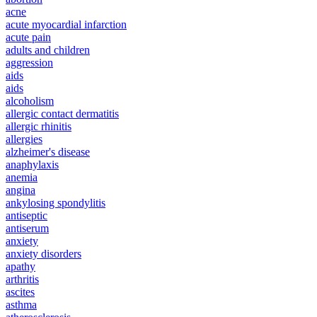
acne
acute myocardial infarction
acute pain
adults and children
aggression
aids
aids
alcoholism
allergic contact dermatitis
allergic rhinitis
allergies
alzheimer's disease
anaphylaxis
anemia
angina
ankylosing spondylitis
antiseptic
antiserum
anxiety
anxiety disorders
apathy
arthritis
ascites
asthma