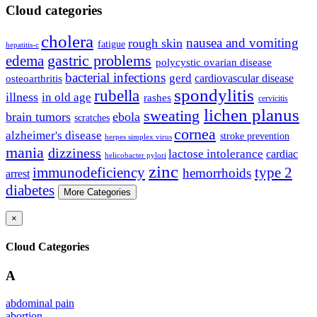
Cloud categories
cholera
nausea and vomiting
rough skin
fatigue
hepatitis-c
gastric problems
edema
polycystic ovarian disease
bacterial infections
gerd
cardiovascular disease
osteoarthritis
spondylitis
rubella
illness
in old age
rashes
cervicitis
lichen planus
sweating
brain tumors
ebola
scratches
cornea
alzheimer's disease
stroke prevention
herpes simplex virus
mania
dizziness
lactose intolerance
cardiac
helicobacter pylori
zinc
immunodeficiency
type 2
hemorrhoids
arrest
diabetes
More Categories
×
Cloud Categories
A
abdominal pain
abortion