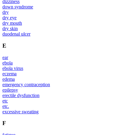
dizziness
down syndrome
dry
dry eye
dry mouth
dry skin
duodenal ulcer
E
ear
ebola
ebola virus
eczema
edema
emergency contraception
epilepsy
erectile dysfunction
etc
etc.
excessive sweating
F
fatigue