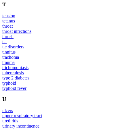
T
tension
tetanus
throat
throat infections
thrush
tia
tic disorders
tinnitus
trachoma
trauma
trichomoniasis
tuberculosis
type 2 diabetes
typhoid
typhoid fever
U
ulcers
upper respiratory tract
urethritis
urinary incontinence