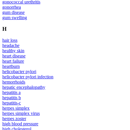
gonococcal urethritis
gonorrhea
gum disease
gum swelling
H
hair loss
headache
healthy skin
heart disease
heart failure
heartburn
helicobacter pylori
helicobacter pylori infection
hemorrhoids
hepatic encephalopathy
hepatitis a
hepatitis b
hepatitis-c
herpes simplex
herpes simplex virus
herpes zoster
high blood pressure
high cholesterol