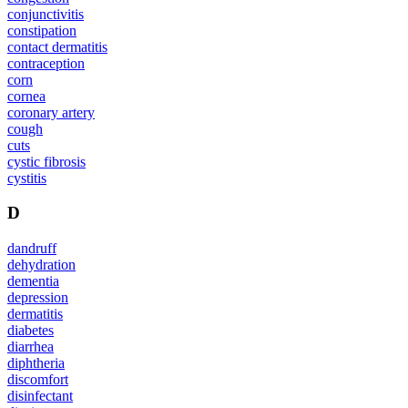
conjunctivitis
constipation
contact dermatitis
contraception
corn
cornea
coronary artery
cough
cuts
cystic fibrosis
cystitis
D
dandruff
dehydration
dementia
depression
dermatitis
diabetes
diarrhea
diphtheria
discomfort
disinfectant