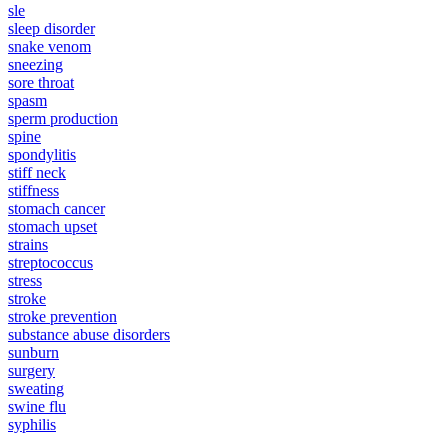
sle
sleep disorder
snake venom
sneezing
sore throat
spasm
sperm production
spine
spondylitis
stiff neck
stiffness
stomach cancer
stomach upset
strains
streptococcus
stress
stroke
stroke prevention
substance abuse disorders
sunburn
surgery
sweating
swine flu
syphilis