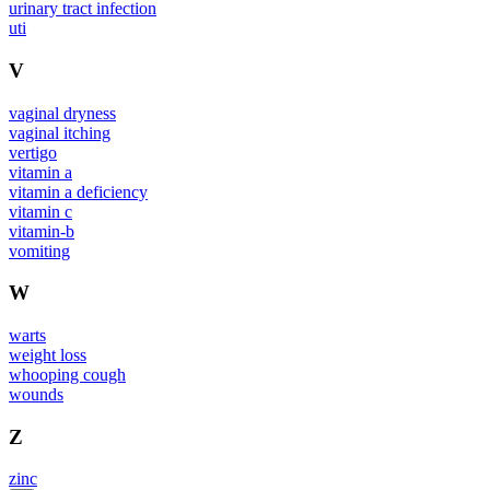
urinary tract infection
uti
V
vaginal dryness
vaginal itching
vertigo
vitamin a
vitamin a deficiency
vitamin c
vitamin-b
vomiting
W
warts
weight loss
whooping cough
wounds
Z
zinc