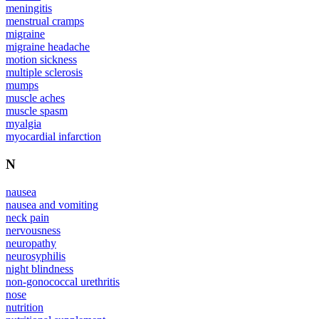
meningitis
menstrual cramps
migraine
migraine headache
motion sickness
multiple sclerosis
mumps
muscle aches
muscle spasm
myalgia
myocardial infarction
N
nausea
nausea and vomiting
neck pain
nervousness
neuropathy
neurosyphilis
night blindness
non-gonococcal urethritis
nose
nutrition