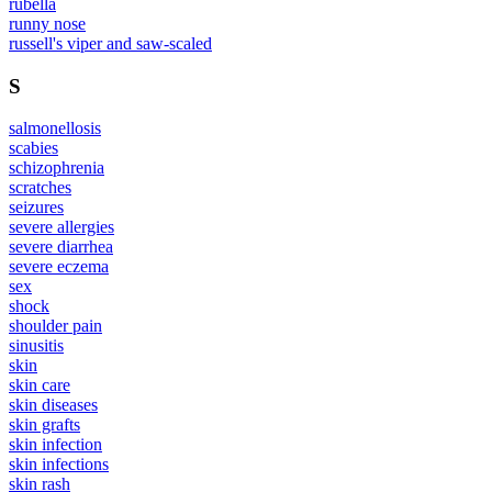
rubella
runny nose
russell's viper and saw-scaled
S
salmonellosis
scabies
schizophrenia
scratches
seizures
severe allergies
severe diarrhea
severe eczema
sex
shock
shoulder pain
sinusitis
skin
skin care
skin diseases
skin grafts
skin infection
skin infections
skin rash