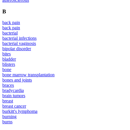
atherosclerosis
B
back pain
back pain
bacterial
bacterial infections
bacterial vaginosis
bipolar disorder
bites
bladder
blisters
bone
bone marrow transplantation
bones and joints
braces
bradycardia
brain tumors
breast
breast cancer
burkitt's lymphoma
burning
burns