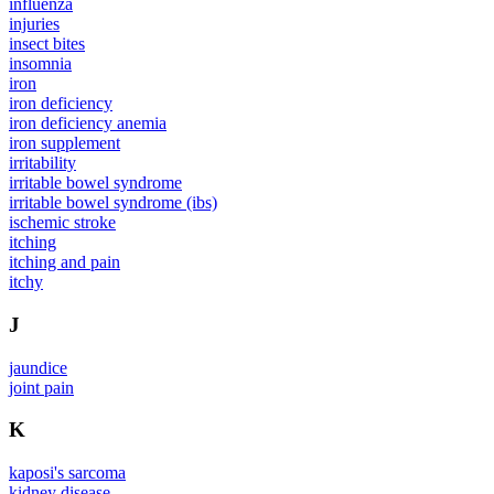
influenza
injuries
insect bites
insomnia
iron
iron deficiency
iron deficiency anemia
iron supplement
irritability
irritable bowel syndrome
irritable bowel syndrome (ibs)
ischemic stroke
itching
itching and pain
itchy
J
jaundice
joint pain
K
kaposi's sarcoma
kidney disease