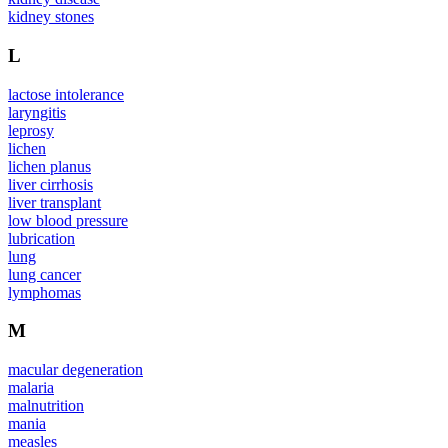
kidney stones
L
lactose intolerance
laryngitis
leprosy
lichen
lichen planus
liver cirrhosis
liver transplant
low blood pressure
lubrication
lung
lung cancer
lymphomas
M
macular degeneration
malaria
malnutrition
mania
measles