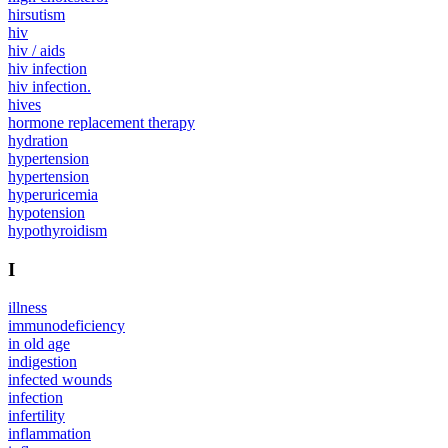
hirsutism
hiv
hiv / aids
hiv infection
hiv infection.
hives
hormone replacement therapy
hydration
hypertension
hypertension
hyperuricemia
hypotension
hypothyroidism
I
illness
immunodeficiency
in old age
indigestion
infected wounds
infection
infertility
inflammation