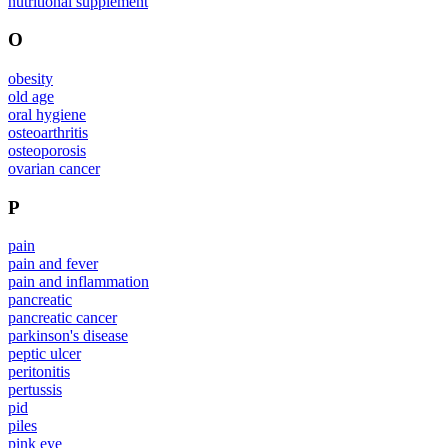
nutritional supplement
O
obesity
old age
oral hygiene
osteoarthritis
osteoporosis
ovarian cancer
P
pain
pain and fever
pain and inflammation
pancreatic
pancreatic cancer
parkinson's disease
peptic ulcer
peritonitis
pertussis
pid
piles
pink eye