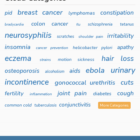
breast cancer
constipation
pid
lymphomas
colon cancer
schizophrenia
tetanus
bradycardia
flu
neurosyphilis
irritability
scratches
shoulder pain
insomnia
apathy
helicobacter pylori
cancer prevention
eczema
hair loss
motion sickness
strains
urinary
ebola
osteoporosis
aids
alcoholism
incontinence
cuts
gonococcal urethritis
joint pain
cough
fertility
diabetes
inflammation
conjunctivitis
common cold
tuberculosis
More Categories