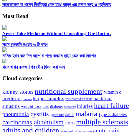
সালমোনেলা বা খাদ্যে বিষক্রিয়া কেন হয়? জানুন এর লক্ষণ সমূহ ও প্রতিকার
Most Read
Never Take Medicine Without Consulting The Doctor.
স্তন চুলকানি হওয়ার ৬ টি কারণ
মাসিক হবার কত দিন আগে বা পড়ে কনডম ছাড়া সেক্স করা নিরাপদ
রাতে খাবার কতক্ষণ পর যৌন মিলন করা ভাল
Cloud categories
nutritional supplement
kidney stones
vitamin c
bacterial
urethritis
herpes simplex
rheumatoid arthritis
nausea
heart failure
sinusitis
injuries
weight loss
diabetes
bites
sweating
malaria
cystitis
pneumonia
type 2 diabetes
pyelonephritis
multiple sclerosis
carcinomas
alcoholism
corn
adults and children
acute pain
pain and inflammation