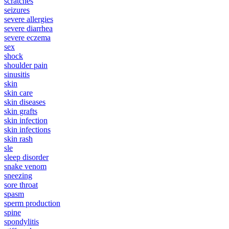
scratches
seizures
severe allergies
severe diarrhea
severe eczema
sex
shock
shoulder pain
sinusitis
skin
skin care
skin diseases
skin grafts
skin infection
skin infections
skin rash
sle
sleep disorder
snake venom
sneezing
sore throat
spasm
sperm production
spine
spondylitis