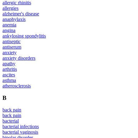
allergic rhinitis
allergies
alzheimer's disease
anaphylaxis
anemia
angina
ankylosing spondylitis
antiseptic
antiserum
anxiety
anxiety disorders
apathy
arthritis
ascites
asthma
atherosclerosis
B
back pain
back pain
bacterial
bacterial infections
bacterial vaginosis
bipolar disorder