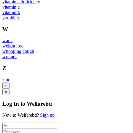
vitamin a deficiency
vitamin c
vitamin-b
vomiting
W
warts
weight loss
whooping cough
wounds
Z
zinc
×
×
Log In to Welfarebd
New to Welfarebd?
Sign up