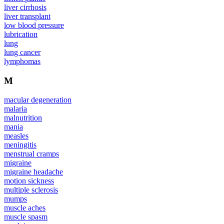
liver cirrhosis
liver transplant
low blood pressure
lubrication
lung
lung cancer
lymphomas
M
macular degeneration
malaria
malnutrition
mania
measles
meningitis
menstrual cramps
migraine
migraine headache
motion sickness
multiple sclerosis
mumps
muscle aches
muscle spasm