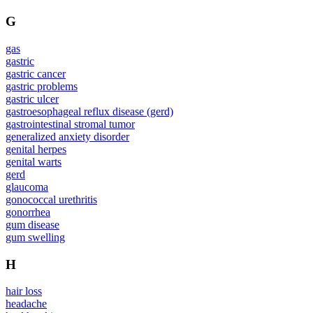
G
gas
gastric
gastric cancer
gastric problems
gastric ulcer
gastroesophageal reflux disease (gerd)
gastrointestinal stromal tumor
generalized anxiety disorder
genital herpes
genital warts
gerd
glaucoma
gonococcal urethritis
gonorrhea
gum disease
gum swelling
H
hair loss
headache