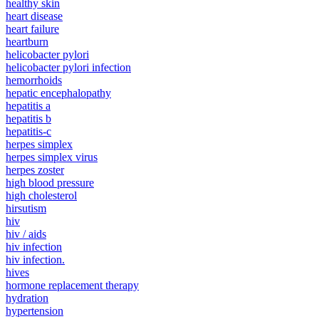
healthy skin
heart disease
heart failure
heartburn
helicobacter pylori
helicobacter pylori infection
hemorrhoids
hepatic encephalopathy
hepatitis a
hepatitis b
hepatitis-c
herpes simplex
herpes simplex virus
herpes zoster
high blood pressure
high cholesterol
hirsutism
hiv
hiv / aids
hiv infection
hiv infection.
hives
hormone replacement therapy
hydration
hypertension