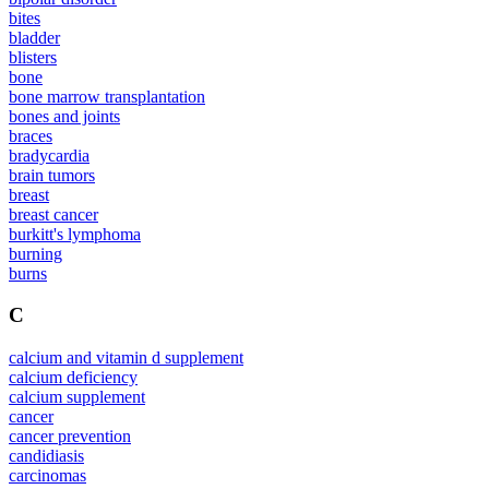
bites
bladder
blisters
bone
bone marrow transplantation
bones and joints
braces
bradycardia
brain tumors
breast
breast cancer
burkitt's lymphoma
burning
burns
C
calcium and vitamin d supplement
calcium deficiency
calcium supplement
cancer
cancer prevention
candidiasis
carcinomas