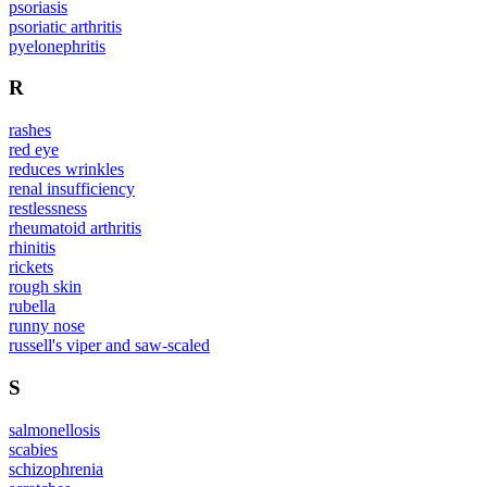
psoriasis
psoriatic arthritis
pyelonephritis
R
rashes
red eye
reduces wrinkles
renal insufficiency
restlessness
rheumatoid arthritis
rhinitis
rickets
rough skin
rubella
runny nose
russell's viper and saw-scaled
S
salmonellosis
scabies
schizophrenia