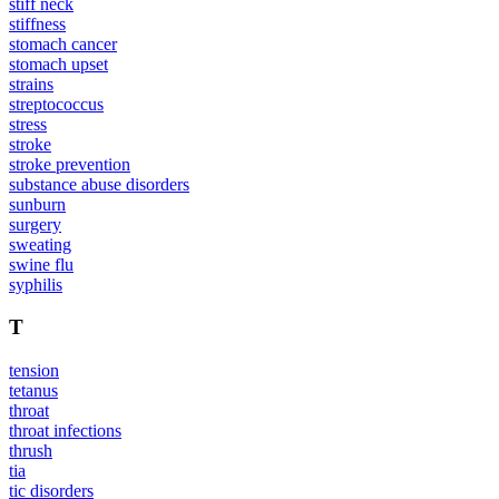
stiff neck
stiffness
stomach cancer
stomach upset
strains
streptococcus
stress
stroke
stroke prevention
substance abuse disorders
sunburn
surgery
sweating
swine flu
syphilis
T
tension
tetanus
throat
throat infections
thrush
tia
tic disorders