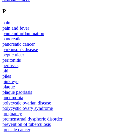
P
pain
pain and fever
pain and inflammation
pancreatic
pancreatic cancer
parkinson's disease
peptic ulcer
peritonitis
pertussis
pid
piles
pink eye
plaque
plaque psoriasis
pneumonia
polycystic ovarian disease
polycystic ovary syndrome
pregnancy
premenstrual dysphoric disorder
prevention of tuberculosis
prostate cancer