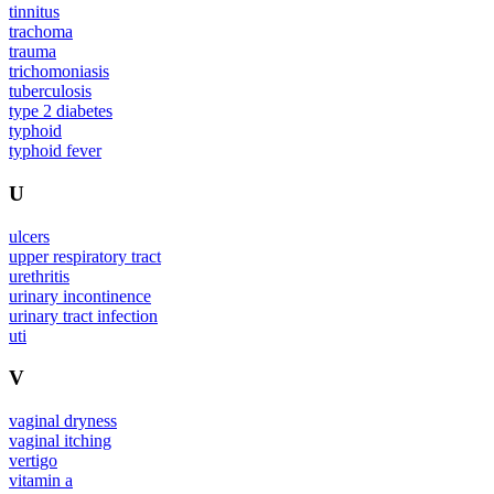
tinnitus
trachoma
trauma
trichomoniasis
tuberculosis
type 2 diabetes
typhoid
typhoid fever
U
ulcers
upper respiratory tract
urethritis
urinary incontinence
urinary tract infection
uti
V
vaginal dryness
vaginal itching
vertigo
vitamin a