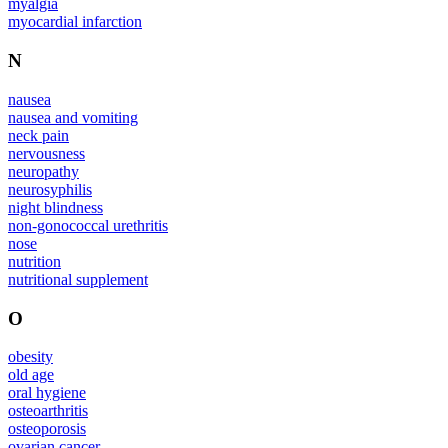
myalgia
myocardial infarction
N
nausea
nausea and vomiting
neck pain
nervousness
neuropathy
neurosyphilis
night blindness
non-gonococcal urethritis
nose
nutrition
nutritional supplement
O
obesity
old age
oral hygiene
osteoarthritis
osteoporosis
ovarian cancer