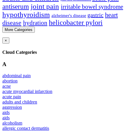
joint pain
antiserum
irritable bowel syndrome
hypothyroidism
heart
gastric
alzheimer's disease
helicobacter pylori
disease
hydration
More Categories
×
Cloud Categories
A
abdominal pain
abortion
acne
acute myocardial infarction
acute pain
adults and children
aggression
aids
aids
alcoholism
allergic contact dermatitis