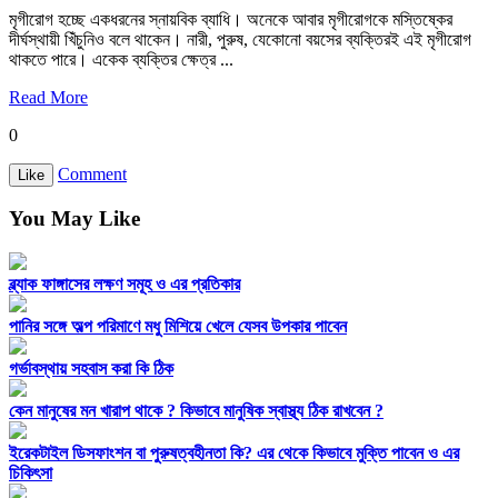
মৃগীরোগ হচ্ছে একধরনের স্নায়বিক ব্যাধি। অনেকে আবার মৃগীরোগকে মস্তিষ্কের
দীর্ঘস্থায়ী খিঁচুনিও বলে থাকেন। নারী, পুরুষ, যেকোনো বয়সের ব্যক্তিরই এই মৃগীরোগ
থাকতে পারে। একেক ব্যক্তির ক্ষেত্র ...
Read More
0
Comment
Like
You May Like
ব্ল্যাক ফাঙ্গাসের লক্ষণ সমূহ ও এর প্রতিকার
পানির সঙ্গে অল্প পরিমাণে মধু মিশিয়ে খেলে যেসব উপকার পাবেন
গর্ভাবস্থায় সহবাস করা কি ঠিক
কেন মানুষের মন খারাপ থাকে ? কিভাবে মানুষিক স্বাস্থ্য ঠিক রাখবেন ?
ইরেকটাইল ডিসফাংশন বা পুরুষত্বহীনতা কি? এর থেকে কিভাবে মুক্তি পাবেন ও এর
চিকিৎসা