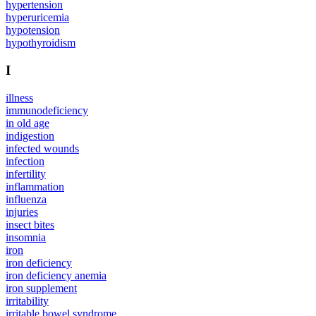
hypertension
hyperuricemia
hypotension
hypothyroidism
I
illness
immunodeficiency
in old age
indigestion
infected wounds
infection
infertility
inflammation
influenza
injuries
insect bites
insomnia
iron
iron deficiency
iron deficiency anemia
iron supplement
irritability
irritable bowel syndrome