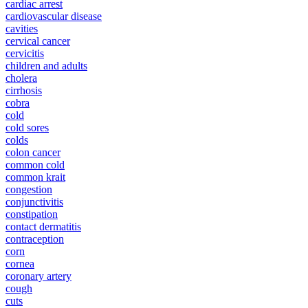
cardiac arrest
cardiovascular disease
cavities
cervical cancer
cervicitis
children and adults
cholera
cirrhosis
cobra
cold
cold sores
colds
colon cancer
common cold
common krait
congestion
conjunctivitis
constipation
contact dermatitis
contraception
corn
cornea
coronary artery
cough
cuts