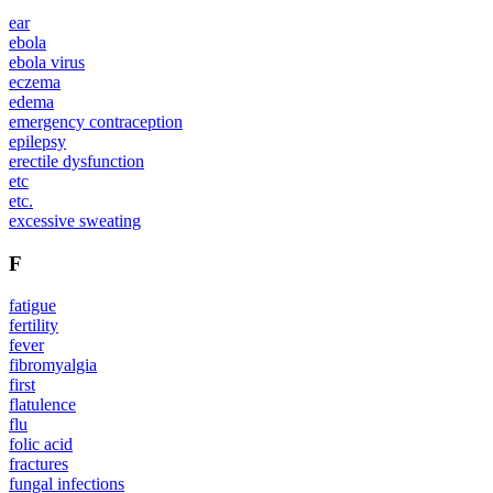
ear
ebola
ebola virus
eczema
edema
emergency contraception
epilepsy
erectile dysfunction
etc
etc.
excessive sweating
F
fatigue
fertility
fever
fibromyalgia
first
flatulence
flu
folic acid
fractures
fungal infections