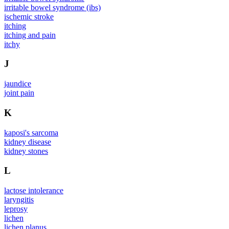
irritable bowel syndrome (ibs)
ischemic stroke
itching
itching and pain
itchy
J
jaundice
joint pain
K
kaposi's sarcoma
kidney disease
kidney stones
L
lactose intolerance
laryngitis
leprosy
lichen
lichen planus