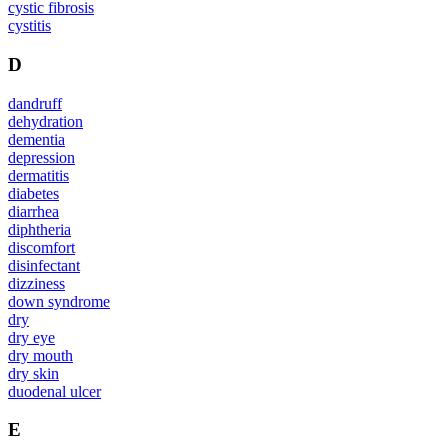
cystic fibrosis
cystitis
D
dandruff
dehydration
dementia
depression
dermatitis
diabetes
diarrhea
diphtheria
discomfort
disinfectant
dizziness
down syndrome
dry
dry eye
dry mouth
dry skin
duodenal ulcer
E