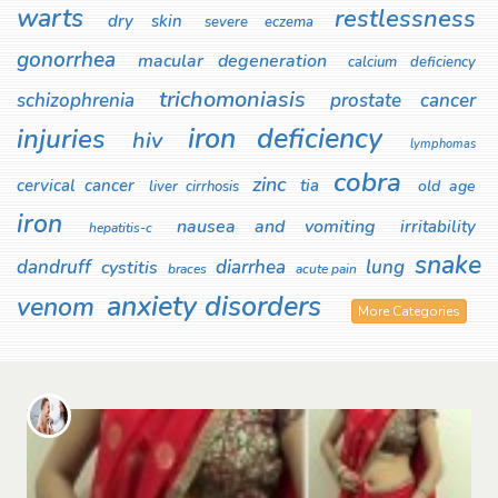
warts
restlessness
dry skin
severe eczema
gonorrhea
macular degeneration
calcium deficiency
trichomoniasis
schizophrenia
prostate cancer
iron deficiency
injuries
hiv
lymphomas
cobra
zinc
cervical cancer
tia
old age
liver cirrhosis
iron
nausea and vomiting
irritability
hepatitis-c
snake
dandruff
diarrhea
lung
cystitis
braces
acute pain
anxiety disorders
venom
More Categories