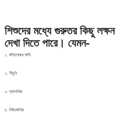
শিশুদের মধ্যে গুরুতর কিছু লক্ষন
দেখা দিতে পারে। যেমন-
১. মস্তিষ্কের ক্ষতি
২. খিঁচুনি
৩. অ্যাপনিয়া
৪. নিউমোনিয়া