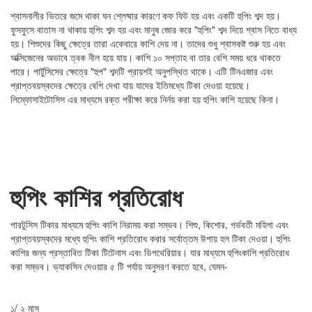
শ্বাসনালীর ভিতরে জমে থাকা ঘন শ্লেষ্মার কারণে কফ ফিট হয় এবং একটি হুপিং শব্দ হয়।
ফুসফুসে বাতাস না থাকায় হুপিং শব্দ হয় এবং মানুষ জোর করে "হুপিং" শব্দ দিয়ে শ্বাস নিতে বাধ্য
হয়। শিশুদের কিছু ক্ষেত্রে তারা একেবারে কাশি দেয় না। তাদের শুধু শ্বাসকষ্ট শুরু হয় এবং
অক্সিজেনের অভাবে ত্বক নীল হয়ে যায়। কাশি ১০ সপ্তাহ বা তার বেশি সময় ধরে থাকতে
পারে। পার্টুসিসের ক্ষেত্রে "হুপ" শব্দটি প্রায়শই অনুপস্থিত থাকে। এটি টিনএজার এবং
প্রাপ্তবয়স্কদের ক্ষেত্রে বেশি দেখা যায় যাদের ইতিমধ্যে টিকা দেওয়া হয়েছে।
লিম্ফোসাইটোসিস এর মাধ্যমে রক্ত পরীক্ষা করে নির্নয় করা হয় হুপিং কাশি হয়েছে কিনা।
হুপিং কাশির প্রতিরোধ
পারটুসিস টিকার মাধ্যমে হুপিং কাশি নিরাময় করা সম্ভব। শিশু, কিশোর, গর্ভবতী মহিলা এবং
প্রাপ্তবয়স্কদের মধ্যে হুপিং কাশি প্রতিরোধ করার সর্বোত্তম উপায় হল টিকা দেওয়া। হুপিং
কাশির জন্য প্রস্তাবিত টিকা টিটেনাস এবং ডিপথেরিয়ার। যার মাধ্যমে হুপিংকাশি প্রতিরোধ
করা সম্ভব। ভ্যাকসিন দেওয়ার ৫ টি পর্যায় অনুসরণ করতে হবে, যেমন-
১/ ২ মাস