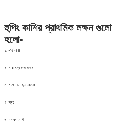
হুপিং কাশির প্রাথমিক লক্ষন গুলো
হলো-
১. সর্দি লাগা
২. নাক বন্ধ হয়ে যাওয়া
৩. চোখ লাল হয়ে যাওয়া
৪. জ্বর
৫. হালকা কাশি