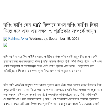
হুপিং কাশি কেন হয়? কিভাবে কখন হুপিং কাশির টিকা
নিতে হবে এবং এর লক্ষণ ও প্রতিকার সম্পর্কে জানুন
Fahima Akter
Wednesday, September 15, 2021
হুপিং কাশি যা বর্ডেটেলা পার্টুসিস নামেও পরিচিত। হুপিং কাশি একটি বায়ু বাহিত রোগ। যেটা
মূলত বাতাসের মাধ্যমে ছড়িয়ে থাকে। হাঁচি, কাশির মাধ্যমে হুপিং কাশি ছড়িয়ে পড়ে। এটি এমন
একটি সংক্রামক যা শ্বাসযন্ত্রের উপর বেশি খারাপ প্রভাব এনে থাকে। সংক্রমণের ফলে
অনিয়ন্ত্রিত কাশি হয়। যার ফলে শ্বাস নিতে অনেক কষ্ট অনুভব হয়ে থাকে।
হুপিং কাশি এতোটাই মানুষের উপর খারাপ প্রভাব আনে এটার ফলে চোখের কনজাংটিভারের নিচে
রক্ত জমাট বাধে, চোখের নিচের পাড় ভেঙে যায়, মেরুদণ্ডের ধমনি ছিড়ে যাওয়ার আশঙ্কা থাকে
এবং প্রসাব আটকাতেও সমস্যা হয়ে যায়। ভ্যাকসিন আবিষ্কারের আগে, হুপিং কাশি একটি
শৈশবকালীন রোগ বলে বিবেচিত হতো । কারণ এটি শৈশবকালে বেশিরভাগ লোককে প্রভাবিত
করতো। এখন, এটি এমন শিশুদেরকে প্রভাবিত করে যারা খুব অল্প বয়সে টিকা দেওয়ার কোর্স