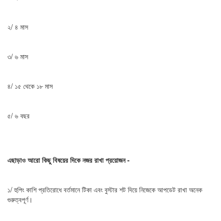
২/ ৪ মাস
৩/ ৬ মাস
৪/ ১৫ থেকে ১৮ মাস
৫/ ৬ বছর
এছাড়াও আরো কিছু বিষয়ের দিকে নজর রাখা প্রয়োজন -
১/ হুপিং কাশি প্রতিরোধে বর্তমানে টিকা এবং বুস্টার শট দিয়ে নিজেকে আপডেট রাখা অনেক
গুরুত্বপূর্ণ।