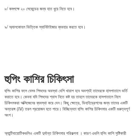
৮/ কমপক্ষে ২০ সেকেন্ডের জন্য হাত ধুয়ে নিতে হবে।
৯/ অ্যালকোহল ভিত্তিক স্যানিটাইজার ব্যবহার করতে হবে।
হুপিং কাশির চিকিৎসা
হুপিং কাশির ফলে যেসব শিশুদের অবস্থা বেশি খারাপ হবে অবশ্যই তাদেরকে হাসপাতালে ভর্তি
করাতে হবে। কেননা যদি শিশুদের শ্বাস নিতে কষ্ট হয় তাহলে তাদেরকে হাসপাতালে নিলে
চিকিৎসকরা অক্সিজেনের ব্যবস্থা করে দেন। কিছু ক্ষেত্রে, ডিহাইড্রেশনের জন্য তাদের একটি
অন্তরঙ্গ (IV) তরল প্রয়োজন হতে পারে। বিচ্ছিন্নতা হুপিং কাশির চিকিৎসার একটি গুরুত্বপূর্ণ
অংশ।
অ্যান্টিবায়োটিকগুলিও একটি দুর্দান্ত চিকিৎসার পরিকল্পনা । কারণ এগুলি হুপিং কাশি সৃষ্টিকারী