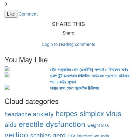
0
Like
Comment
SHARE THIS
Share
Login to reading comments
You May Like
যৌন সংক্রামিত রোগ (এসটিডি) সম্পর্কে ৬ বিস্ময়কর তথ্য
ড্রাগ ইন্টারন্যাশনাল লিমিটেডে মেডিকেল প্রমোশন অফিসার
পদে চাকরির সুযোগ
মাথায় ব্যথা পেলে প্রাথমিক চিকিৎসা
Cloud categories
herpes simplex virus
anxiety
headache
erectile dysfunction
aids
weight loss
vertigo
gerd
scabies
dry
infected wounds