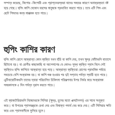
সম্পন্ন করেছে, কিশোর -কিশোরী এবং প্রাপ্তবয়স্করা যাদের সময়ের কারণে অনাক্রম্যতা নষ্ট
হয়ে গেছে। হুপিং কাশি যেকোন বয়সের মানুষকে প্রভাবিত করতে পারে। তবে এটি শিশু এবং
ছোট শিশুদের জন্য মারাত্মক হতে পারে।
হুপিং কাশির কারণ
হুপিং কাশি রোগে আক্রান্ত কোন ব্যক্তি যখন হাঁচি বা কাশি দেয়, তখন ক্ষুদ্র ফোঁটাগুলি বাতাসে
ছিটানো হয়। যা রোগীর কাছাকাছি বা আশেপাশের যে কোনও সুস্থ ব্যক্তি শ্বাস নিলে সেই
ব্যক্তিও হুপিং কাশিতে আক্রান্ত হয়ে পড়ে। আক্রান্ত ব্যক্তিরা রোগের প্রাথমিক পর্যায়ে
সবচেয়ে বেশি সংক্রামক হয়। যা কাশি শুরু হওয়ার পর দুই সপ্তাহ পর্যন্ত স্থায়ী হতে পারে।
এন্টিবায়োটিকগুলি তাদের দ্বারা পরিচালিত চিকিৎসা পরিকল্পনার উপর নির্ভর করে সংক্রামক
সময়কালকে ৫ দিন পর্যন্ত হ্রাস করতে পারে।
এই ব্যাকটেরিয়াগুলি নিজেদেরকে সিলিয়া (ক্ষুদ্র, চুলের মতো এক্সটেনশন) এর সাথে সংযুক্ত
করে। যা উপরের শ্বাসযন্ত্রকে রেখা দেয় এবং বিষাক্ত পদার্থ বের করে দেয়। এটি সিলিয়ার ক্ষতি
করে এবং শ্বাসনালীকে ফুলিয়ে তুলে।