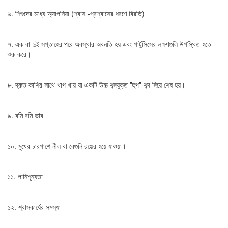
৬. শিশুদের মধ্যে অ্যাপনিয়া (শ্বাস -প্রশ্বাসের ধরণে বিরতি)
৭. এক বা দুই সপ্তাহের পরে অবস্থার অবনতি হয় এবং পার্টুসিসের লক্ষণগুলি উপস্থিত হতে
শুরু করে।
৮. দ্রুত কাশির সাথে খাপ খায় যা একটি উচ্চ শব্দযুক্ত "হুপ" শব্দ দিয়ে শেষ হয়।
৯. বমি বমি ভাব
১০. মুখের চারপাশে নীল বা বেগুনি রঙের হয়ে যাওয়া।
১১. পানিশূন্যতা
১২. শ্বাসকার্যের সমস্যা