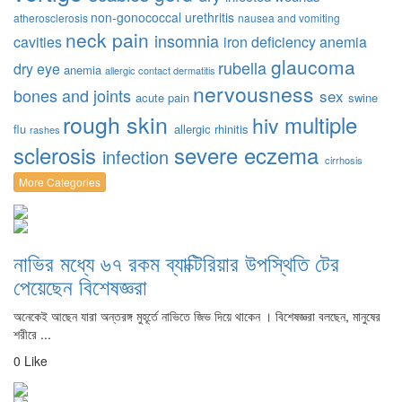
non-gonococcal urethritis
atherosclerosis
nausea and vomiting
neck pain
insomnia
cavities
iron deficiency anemia
glaucoma
rubella
dry eye
anemia
allergic contact dermatitis
nervousness
bones and joints
sex
acute pain
swine
rough skin
multiple
hiv
flu
allergic rhinitis
rashes
sclerosis
severe eczema
infection
cirrhosis
More Categories
নাভির মধ্যে ৬৭ রকম ব্যাক্টিরিয়ার উপস্থিতি টের
পেয়েছেন বিশেষজ্ঞরা
অনেকেই আছেন যারা অন্তরঙ্গ মুহূর্তে নাভিতে জিভ দিয়ে থাকেন । বিশেষজ্ঞরা বলছেন, মানুষের
শরীরে ...
0 Like