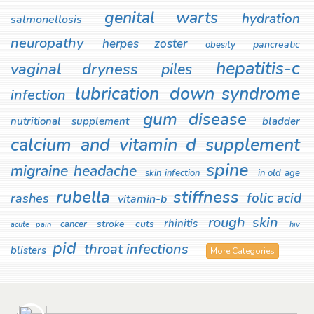
genital warts
hydration
salmonellosis
neuropathy
herpes zoster
pancreatic
obesity
hepatitis-c
vaginal dryness
piles
lubrication
down syndrome
infection
gum disease
nutritional supplement
bladder
calcium and vitamin d supplement
spine
migraine headache
skin infection
in old age
rubella
stiffness
folic acid
rashes
vitamin-b
rough skin
rhinitis
stroke
cuts
cancer
acute pain
hiv
pid
throat infections
blisters
More Categories