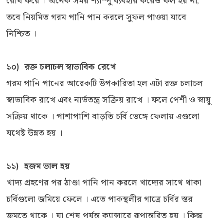
রোধ করে । অনেক সময় শ্যাম্পু ব্যবহার করেও ফল হয় না,
তবে নিয়মিত গরম পানি পান করলে সুফল পাওয়া যাবে
নিশ্চিত ।
১০) রক্ত চলাচল স্বাভাবিক রেখে
গরম পানি পানের আরেকটি উপকারিতা হল এটা রক্ত চলাচল
স্বাভাবিক রাখে এবং নার্ভতন্ত্র সক্রিয় রাখে । ফলে পেশী ও স্নায়ু
সক্রিয় থাকে । পাশাপাশি বাড়তি চর্বি ভেঙ্গে ফেলায় এগুলো
যথেষ্ট উন্নত হয় ।
১১) হজম ভাল হয়
খাদ্য গ্রহণের পর ঠাণ্ডা পানি পান করলে খাদ্যের সাথে থাকা
চর্বিগুলো জমিয়ে ফেলে । এতে পাকস্থলীর গাত্রে চর্বির স্তর
জমতে থাকে । যা শেষ পর্যন্ত ক্যান্সারে রূপান্তরিত হয় । কিন্তু